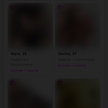
♀
♀
Alyre, 38
Savina, 37
Sagittaire •
Balance • Commerciale
Mécanicienne
Buchrain • Lucerne
Buchrain • Lucerne
♀
♀