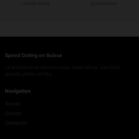
confidentialité
gratuitement
Speed Dating en Suisse
La plateforme de référence pour speed dating. Inscription
gratuite, profils vérifiés.
Navigation
Accueil
Contact
Connexion