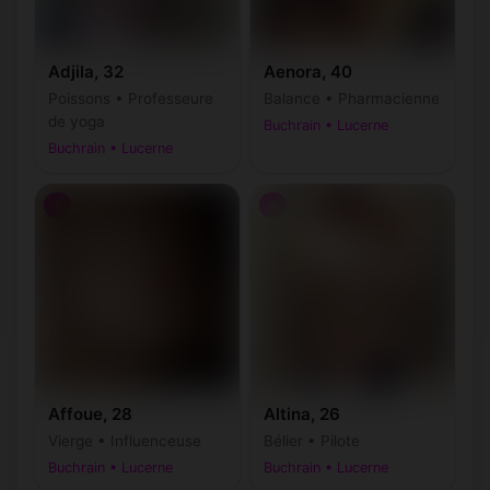
Adjila, 32
Aenora, 40
Poissons • Professeure
Balance • Pharmacienne
de yoga
Buchrain • Lucerne
Buchrain • Lucerne
♀
♀
Affoue, 28
Altina, 26
Vierge • Influenceuse
Bélier • Pilote
Buchrain • Lucerne
Buchrain • Lucerne