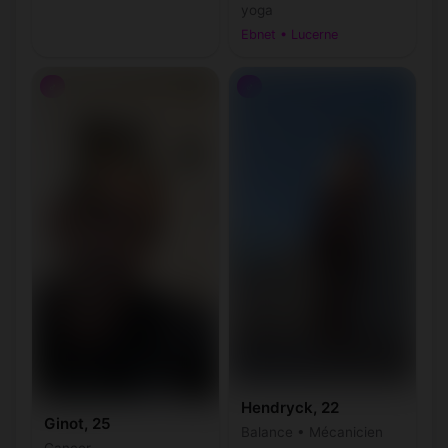
yoga
Ebnet • Lucerne
♂
♂
Hendryck, 22
Ginot, 25
Balance • Mécanicien
Cancer