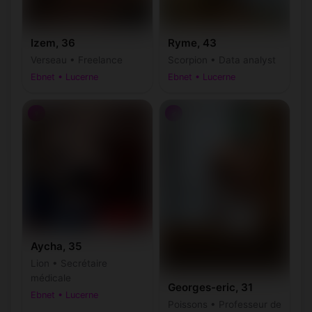
Izem, 36
Ryme, 43
Verseau • Freelance
Scorpion • Data analyst
Ebnet • Lucerne
Ebnet • Lucerne
♀
♂
Aycha, 35
Lion • Secrétaire
médicale
Georges-eric, 31
Ebnet • Lucerne
Poissons • Professeur de