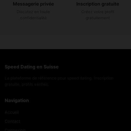
Messagerie privée
Inscription gratuite
Discutez en toute
Créez votre profil
confidentialité
gratuitement
Speed Dating en Suisse
La plateforme de référence pour speed dating. Inscription
gratuite, profils vérifiés.
Navigation
Accueil
Contact
Connexion