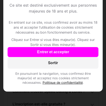
Speed Dating à Ebnet
Ce site est destiné exclusivement aux personnes
majeures de 18 ans et plus.
Rejoins les membres de Ebnet et des
alentours !
En entrant sur ce site, vous confirmez avoir au moins 18
ans et accepter l'utilisation de cookies strictement
nécessaires au bon fonctionnement du service.
S'inscrire gratuitement
Cliquez sur Entrer si vous êtes majeur(e). Cliquez sur
Sortir si vous êtes mineur(e).
Entrer et accepter
Sortir
Questions fréquentes
En poursuivant la navigation, vous confirmez être
majeur(e) et acceptez nos cookies strictement
nécessaires.
Politique de confidentialité
.
Comment trouver Speed Dating à Ebnet ?
L'inscription est-elle gratuite ?