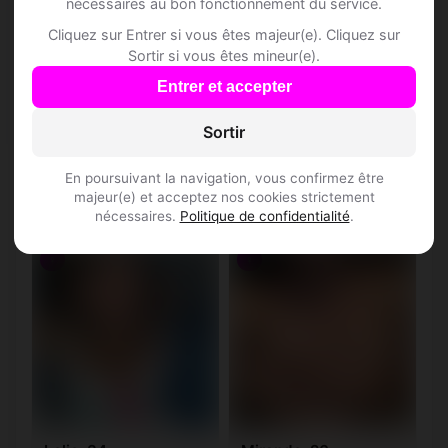
nécessaires au bon fonctionnement du service.
Weggis
Werthenstein
(6353)
(6106)
Cliquez sur Entrer si vous êtes majeur(e). Cliquez sur
Sortir si vous êtes mineur(e).
Wiggen
Wikon
(6192)
(4806)
Entrer et accepter
Wilihof
Willisau
(6236)
(6130)
Sortir
Ioena, 28
Rabbia, 32
Winikon
Wolhusen
(6235)
(6110)
Balance • Ingénieure
Cancer • Responsable
En poursuivant la navigation, vous confirmez être
marketing
Hasle LU • Lucerne
majeur(e) et acceptez nos cookies strictement
Zell LU
(6144)
Hellbühl • Lucerne
nécessaires.
Politique de confidentialité
.
♀
♀