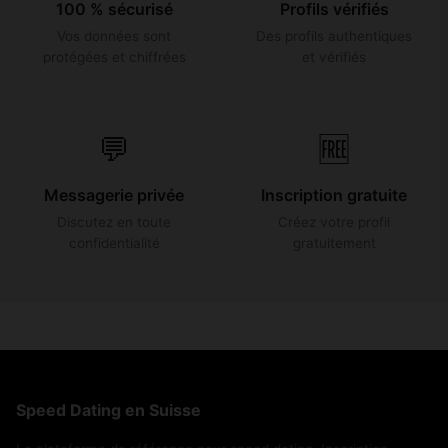
100 % sécurisé
Profils vérifiés
Vos données sont
Des profils authentiques
protégées et chiffrées
et vérifiés
💬
🆓
Messagerie privée
Inscription gratuite
Discutez en toute
Créez votre profil
confidentialité
gratuitement
Speed Dating en Suisse