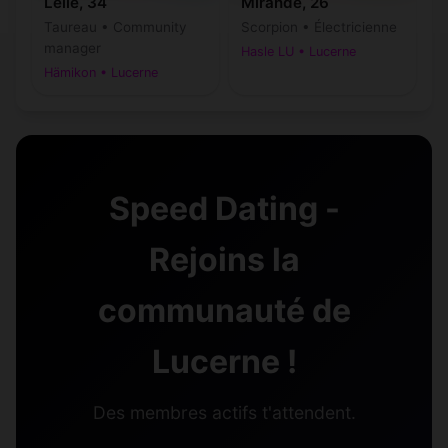
Lelie, 34
Mirande, 26
Taureau • Community
Scorpion • Électricienne
manager
Hasle LU • Lucerne
Hämikon • Lucerne
Speed Dating -
Rejoins la
communauté de
Lucerne !
Des membres actifs t'attendent.