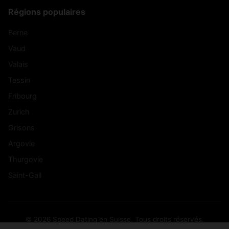
Régions populaires
Berne
Vaud
Valais
Tessin
Fribourg
Zurich
Grisons
Argovie
Thurgovie
Saint-Gall
© 2026 Speed Dating en Suisse. Tous droits réservés.