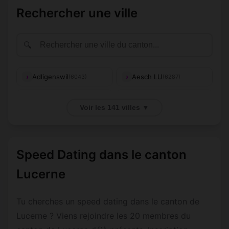
Rechercher une ville
🔍
Adligenswil
Aesch LU
(6043)
(6287)
Alberswil
Altishofen
(6248)
(6246)
Voir les 141 villes ▼
Altwis
Baldegg
(6286)
(6283)
Ballwil
Beromünster
(6275)
(6215)
Speed Dating dans le canton
Bramboden
Buchrain
(6167)
(6033)
Lucerne
Buchs LU
Buttisholz
(6211)
(6018)
Tu cherches un speed dating dans le canton de
Büron
Dagmersellen
(6233)
(6252)
Lucerne ? Viens rejoindre les 20 membres du