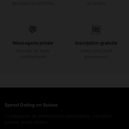
protégées et chiffrées
et vérifiés
💬
🆓
Messagerie privée
Inscription gratuite
Discutez en toute
Créez votre profil
confidentialité
gratuitement
Speed Dating en Suisse
La plateforme de référence pour speed dating. Inscription
gratuite, profils vérifiés.