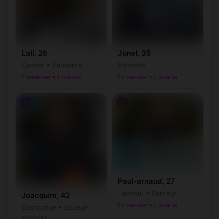
Lali, 26
Jonel, 35
Cancer • Étudiante
Poissons
Ermensee • Lucerne
Ermensee • Lucerne
♂
♂
Paul-arnaud, 27
Taureau • Serveur
Joacquim, 42
Ermensee • Lucerne
Capricorne • Sapeur-
pompier