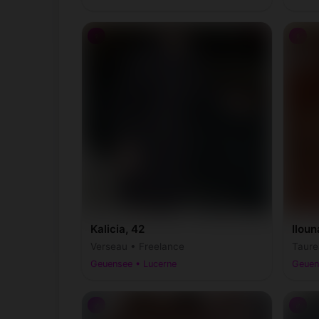
♀
♀
Kalicia, 42
Iloun
Verseau • Freelance
Taure
Geuensee • Lucerne
Geuen
♂
♂