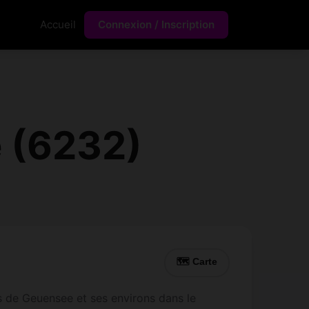
Accueil
Connexion / Inscription
 (6232)
🗺 Carte
s de Geuensee et ses environs dans le