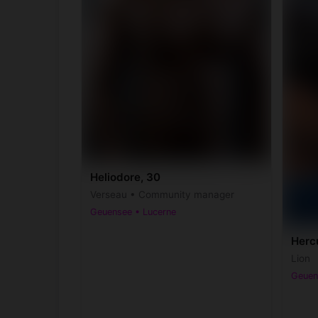
Heliodore, 30
Verseau • Community manager
Geuensee • Lucerne
Hercu
Lion
Geuen