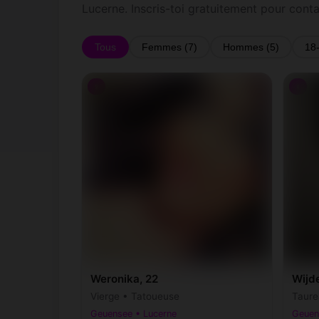
Lucerne. Inscris-toi gratuitement pour cont
Tous
Femmes (7)
Hommes (5)
18
♀
♀
Weronika, 22
Wijd
Vierge • Tatoueuse
Taure
Geuensee • Lucerne
Geuen