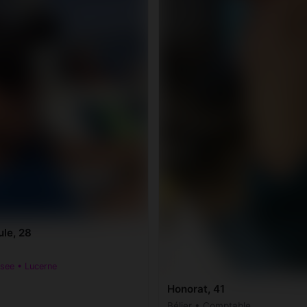
le, 28
see • Lucerne
Honorat, 41
Bélier • Comptable