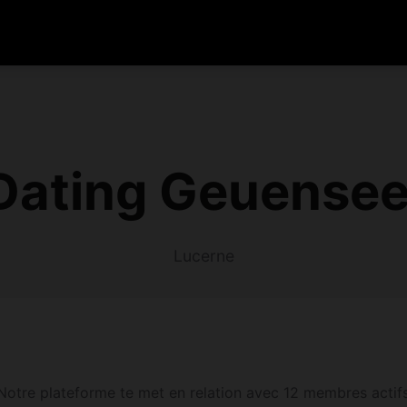
Dating Geuensee
Lucerne
otre plateforme te met en relation avec 12 membres actif