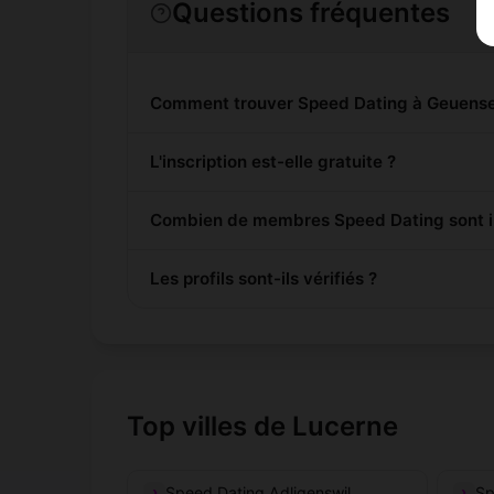
Questions fréquentes
Comment trouver Speed Dating à Geuense
L'inscription est-elle gratuite ?
Combien de membres Speed Dating sont in
Les profils sont-ils vérifiés ?
Top villes de Lucerne
Speed Dating Adligenswil
Sp