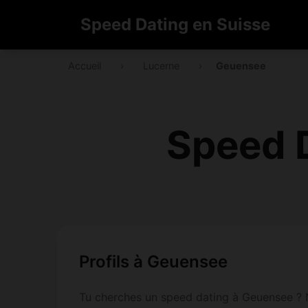
Speed Dating en Suisse
Accueil
›
Lucerne
›
Geuensee
Speed 
Profils à Geuensee
Tu cherches un speed dating à Geuensee ? N