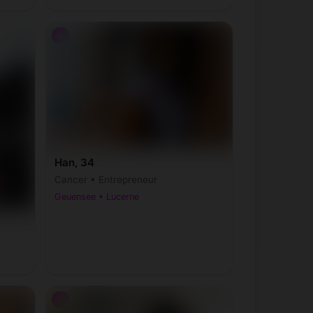
♂
Han, 34
Cancer • Entrepreneur
Geuensee • Lucerne
♂