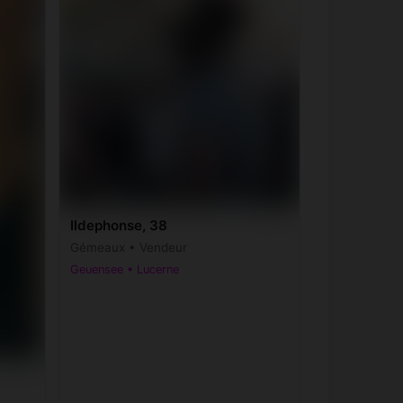
Ildephonse, 38
Gémeaux • Vendeur
Geuensee • Lucerne