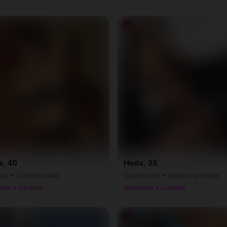
♀
a, 40
Heda, 38
au • Commerciale
Capricorne • Sapeur-pompier
see • Lucerne
Geuensee • Lucerne
♂