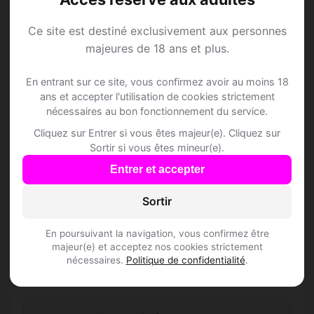
Ce site est destiné exclusivement aux personnes
majeures de 18 ans et plus.
Speed Dating à
En entrant sur ce site, vous confirmez avoir au moins 18
ans et accepter l'utilisation de cookies strictement
Bidogno
nécessaires au bon fonctionnement du service.
Cliquez sur Entrer si vous êtes majeur(e). Cliquez sur
Sortir si vous êtes mineur(e).
Rejoins les membres de Bidogno et des
Entrer et accepter
alentours !
Sortir
S'inscrire gratuitement
En poursuivant la navigation, vous confirmez être
majeur(e) et acceptez nos cookies strictement
nécessaires.
Politique de confidentialité
.