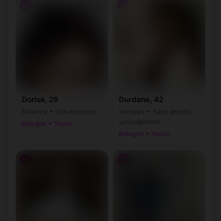
♀
♀
Dorise, 28
Durdane, 42
Balance • Influenceuse
Verseau • Sans emploi
actuellement
Bidogno • Tessin
Bidogno • Tessin
♀
♀