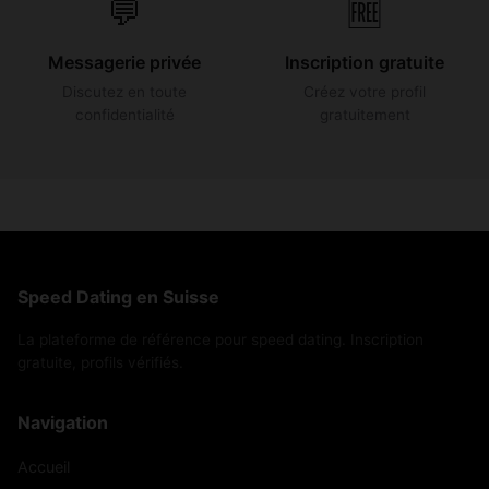
💬
🆓
Messagerie privée
Inscription gratuite
Discutez en toute
Créez votre profil
confidentialité
gratuitement
Speed Dating en Suisse
La plateforme de référence pour speed dating. Inscription
gratuite, profils vérifiés.
Navigation
Accueil