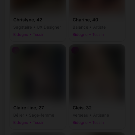
Chrislyne, 42
Chyrine, 40
Sagittaire • UX Designer
Balance • Artiste
Bidogno • Tessin
Bidogno • Tessin
♀
♀
Claire-line, 27
Cleis, 32
Bélier • Sage-femme
Verseau • Artisane
Bidogno • Tessin
Bidogno • Tessin