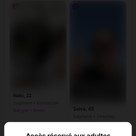
♂
♂
Nabi, 22
Sagittaire • Esthéticien
Selva, 45
Bidogno • Tessin
Sagittaire • Directeur
commercial
Bidogno • Tessin
Accès réservé aux adultes