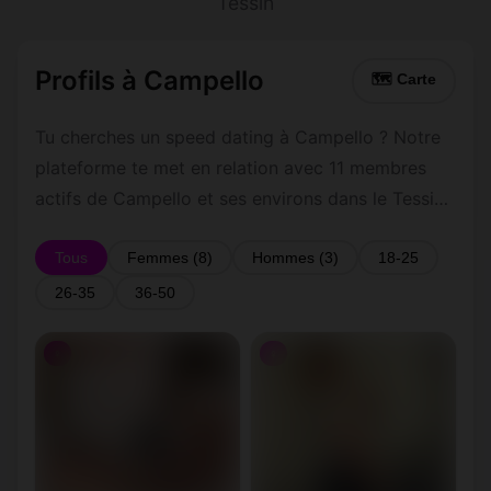
Tessin
Profils à Campello
🗺 Carte
Tu cherches un speed dating à Campello ? Notre
plateforme te met en relation avec 11 membres
actifs de Campello et ses environs dans le Tessin.
Inscris-toi gratuitement pour contacter les
membres de Campello et les alentours.
Tous
Femmes (8)
Hommes (3)
18-25
26-35
36-50
♀
♀