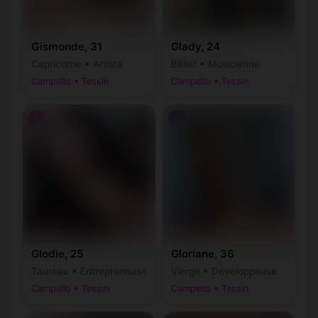
Gismonde, 31
Glady, 24
Capricorne • Artiste
Bélier • Musicienne
Campello • Tessin
Campello • Tessin
♀
♀
Glodie, 25
Gloriane, 36
Taureau • Entrepreneuse
Vierge • Développeuse
Campello • Tessin
Campello • Tessin