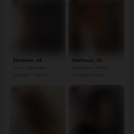
♀
♀
Ebtissam, 44
Edeltraud, 38
Lion • Vétérinaire
Sagittaire • Artiste
Campello • Tessin
Campello • Tessin
♀
♀