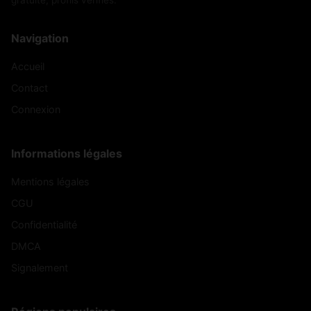
gratuite, profils vérifiés.
Navigation
Accueil
Contact
Connexion
Informations légales
Mentions légales
CGU
Confidentialité
DMCA
Signalement