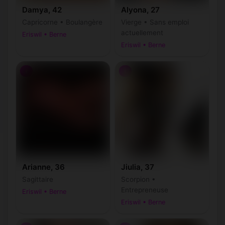
Damya, 42
Alyona, 27
Capricorne • Boulangère
Vierge • Sans emploi
actuellement
Eriswil • Berne
Eriswil • Berne
♀
♀
Arianne, 36
Jiulia, 37
Sagittaire
Scorpion •
Entrepreneuse
Eriswil • Berne
Eriswil • Berne