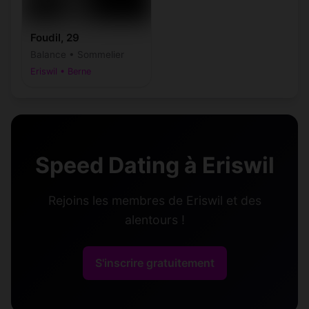
Foudil, 29
Balance • Sommelier
Eriswil • Berne
Speed Dating à Eriswil
Rejoins les membres de Eriswil et des
alentours !
S'inscrire gratuitement