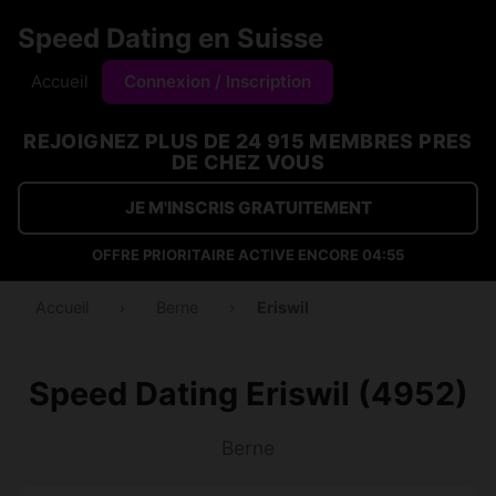
Speed Dating en Suisse
Accueil
Connexion / Inscription
REJOIGNEZ PLUS DE 24 915 MEMBRES PRES
DE CHEZ VOUS
JE M'INSCRIS GRATUITEMENT
OFFRE PRIORITAIRE ACTIVE ENCORE
04:54
Accueil
›
Berne
›
Eriswil
Speed Dating Eriswil (4952)
Berne