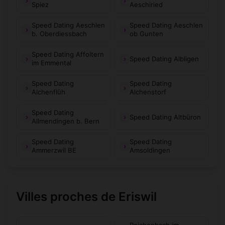
Spiez
Aeschiried
Speed Dating Aeschlen
Speed Dating Aeschlen
b. Oberdiessbach
ob Gunten
Speed Dating Affoltern
Speed Dating Albligen
im Emmental
Speed Dating
Speed Dating
Alchenflüh
Alchenstorf
Speed Dating
Speed Dating Altbüron
Allmendingen b. Bern
Speed Dating
Speed Dating
Ammerzwil BE
Amsoldingen
Villes proches de Eriswil